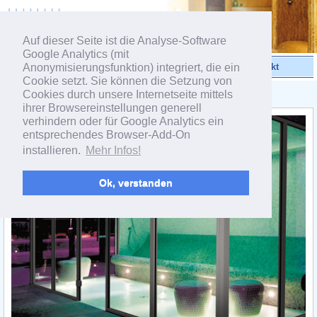
powered by webEdition CMS
Auf dieser Seite ist die Analyse-Software
Google Analytics (mit
Anonymisierungsfunktion) integriert, die ein
Videos
Produkte
Kontakt
Cookie setzt. Sie können die Setzung von
Cookies durch unsere Internetseite mittels
< Produktgruppe CONCEPT
ihrer Browsereinstellungen generell
verhindern oder für Google Analytics ein
entsprechendes Browser-Add-On
installieren.
Mehr Infos!
Ok, verstanden