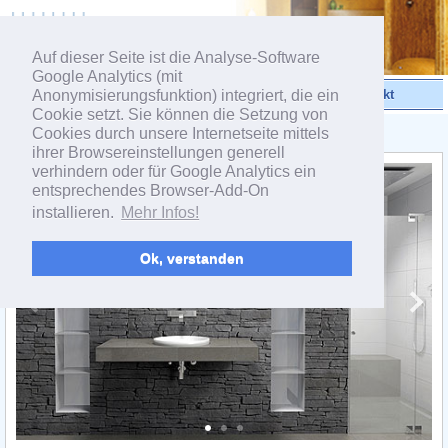
powered by webEdition CMS
Auf dieser Seite ist die Analyse-Software
Google Analytics (mit
Anonymisierungsfunktion) integriert, die ein
Videos
Produkte
Kontakt
Cookie setzt. Sie können die Setzung von
Cookies durch unsere Internetseite mittels
< Produktgruppe LAVADO
ihrer Browsereinstellungen generell
verhindern oder für Google Analytics ein
entsprechendes Browser-Add-On
installieren.
Mehr Infos!
Ok, verstanden