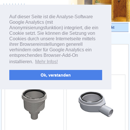
powered by webEdition CMS
Auf dieser Seite ist die Analyse-Software
Google Analytics (mit
Anonymisierungsfunktion) integriert, die ein
Videos
Produkte
Kontakt
Cookie setzt. Sie können die Setzung von
Cookies durch unsere Internetseite mittels
< Linienentwässerung
ihrer Browsereinstellungen generell
verhindern oder für Google Analytics ein
Bodenablaufsysteme und Zubehör
entsprechendes Browser-Add-On
®
LUX ELEMENTS
-­TUB-LINE
installieren.
Mehr Infos!
Bodenablauf-Stutzen
Ok, verstanden