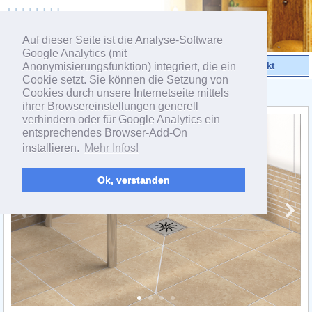
powered by webEdition CMS
Auf dieser Seite ist die Analyse-Software
Google Analytics (mit
Anonymisierungsfunktion) integriert, die ein
Videos
Produkte
Kontakt
Cookie setzt. Sie können die Setzung von
Cookies durch unsere Internetseite mittels
< Produktübersicht
ihrer Browsereinstellungen generell
verhindern oder für Google Analytics ein
entsprechendes Browser-Add-On
installieren.
Mehr Infos!
Ok, verstanden