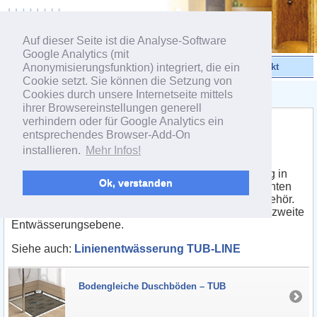
powered by webEdition CMS
Auf dieser Seite ist die Analyse-Software
Google Analytics (mit
Anonymisierungsfunktion) integriert, die ein
Videos
Produkte
Kontakt
Cookie setzt. Sie können die Setzung von
Cookies durch unsere Internetseite mittels
< Produktgruppe TUB
ihrer Browsereinstellungen generell
verhindern oder für Google Analytics ein
Punktentwässerung
entsprechendes Browser-Add-On
®
LUX ELEMENTS
-TUB
installieren.
Mehr Infos!
Verfliesbare Duschböden für die Punktentwässerung in
Ok, verstanden
verschiedenen Designvarianten mit Unterbauelementen
zuzüglich Entwässerungstechnik und diversem Zubehör.
Alle TUB-Duschbodenelemente verfügen über eine zweite
Entwässerungsebene.
Siehe auch:
Linienentwässerung TUB-LINE
Bodengleiche Duschböden – TUB