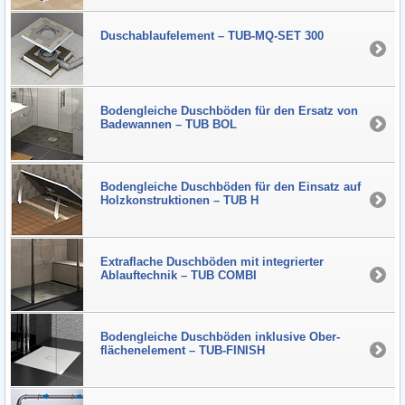
Dusch­ablaufelement – TUB-MQ-SET 300
Boden­gleiche Dusch­böden für den Ersatz von
Bade­wannen – TUB BOL
Boden­gleiche Dusch­böden für den Ein­satz auf
Holz­konstruk­tionen – TUB H
Extra­flache Dusch­böden mit inte­grierter
Ablauf­technik – TUB COMBI
Boden­gleiche Dusch­böden in­klu­sive Ober­
flächen­ele­ment – TUB-FINISH