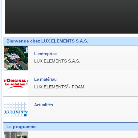
Bienvenue chez LUX ELEMENTS S.A.S.
L’entreprise
LUX ELEMENTS S.A.S.
Le matériau
®
LUX ELEMENTS
- FOAM
Actualités
Le programme