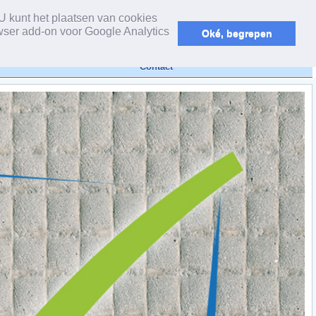
powered by webEdition CMS
U kunt het plaatsen van cookies
wser add-on voor Google Analytics
Oké, begrepen
Contact