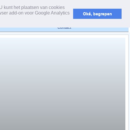
powered by webEdition CMS
U kunt het plaatsen van cookies
wser add-on voor Google Analytics
Oké, begrepen
Contact