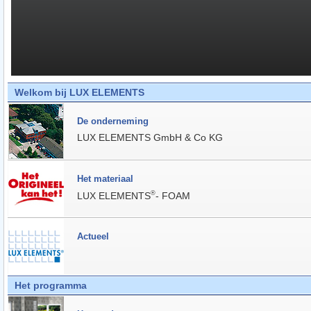
Welkom bij LUX ELEMENTS
De onderneming
LUX ELEMENTS GmbH & Co KG
Het materiaal
®
LUX ELEMENTS
- FOAM
Actueel
Het programma