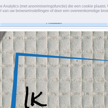
Analytics (met anonimiseringsfunctie) die een cookie plaatst. 
l van uw browserinstellingen of door een overeenkomstige bro
Produkten