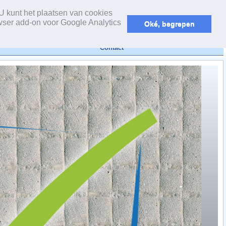
powered by webEdition CMS
U kunt het plaatsen van cookies
wser add-on voor Google Analytics
Oké, begrepen
Contact