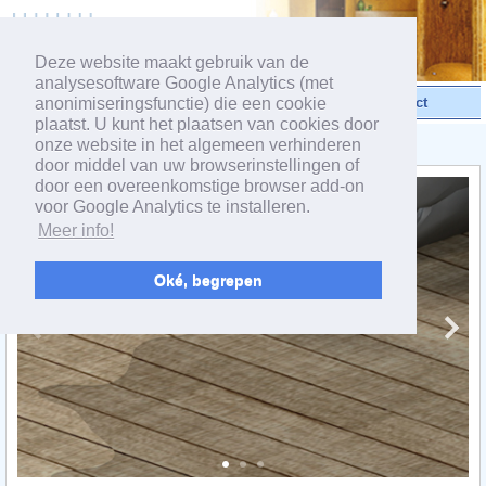
powered by webEdition CMS
Deze website maakt gebruik van de
analysesoftware Google Analytics (met
anonimiseringsfunctie) die een cookie
Video's
Produkten
Contact
plaatst. U kunt het plaatsen van cookies door
onze website in het algemeen verhinderen
< De systeemcomponenten
door middel van uw browserinstellingen of
door een overeenkomstige browser add-on
voor Google Analytics te installeren.
Meer info!
Oké, begrepen