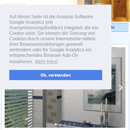
powered by webEdition CMS
Auf dieser Seite ist die Analyse-Software
Google Analytics (mit
Anonymisierungsfunktion) integriert, die ein
Videos
Produkte
Kontakt
Cookie setzt. Sie können die Setzung von
Cookies durch unsere Internetseite mittels
< Produktgruppe TEC
ihrer Browsereinstellungen generell
verhindern oder für Google Analytics ein
entsprechendes Browser-Add-On
installieren.
Mehr Infos!
Ok, verstanden