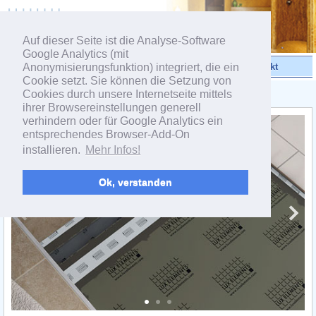
powered by webEdition CMS
Auf dieser Seite ist die Analyse-Software
Google Analytics (mit
Anonymisierungsfunktion) integriert, die ein
Videos
Produkte
Kontakt
Cookie setzt. Sie können die Setzung von
Cookies durch unsere Internetseite mittels
< Linientwässerung
ihrer Browsereinstellungen generell
verhindern oder für Google Analytics ein
entsprechendes Browser-Add-On
installieren.
Mehr Infos!
Ok, verstanden