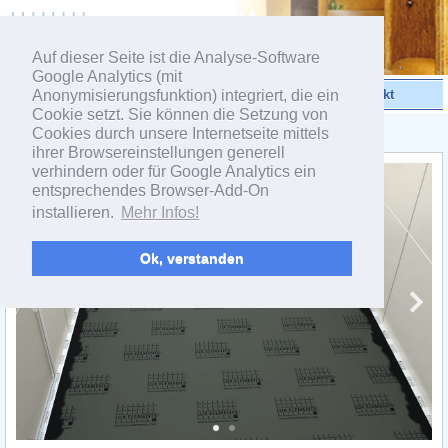
powered by webEdition CMS
Auf dieser Seite ist die Analyse-Software
Google Analytics (mit
Anonymisierungsfunktion) integriert, die ein
Videos
Produkte
Kontakt
Cookie setzt. Sie können die Setzung von
Cookies durch unsere Internetseite mittels
< Linientwässerung
ihrer Browsereinstellungen generell
verhindern oder für Google Analytics ein
entsprechendes Browser-Add-On
installieren.
Mehr Infos!
Ok, verstanden