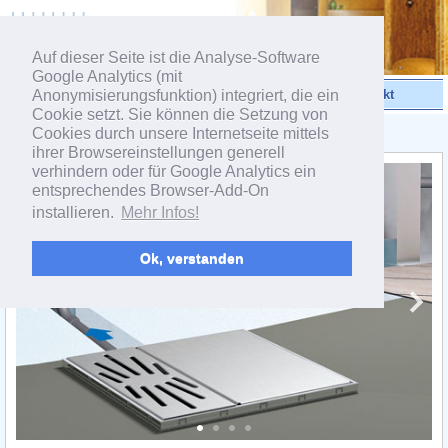
powered by webEdition CMS
Auf dieser Seite ist die Analyse-Software
Google Analytics (mit
Anonymisierungsfunktion) integriert, die ein
Videos
Produkte
Kontakt
Cookie setzt. Sie können die Setzung von
Cookies durch unsere Internetseite mittels
< Punktentwässerung
ihrer Browsereinstellungen generell
verhindern oder für Google Analytics ein
entsprechendes Browser-Add-On
installieren.
Mehr Infos!
Ok, verstanden