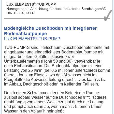
®
LUX ELEMENTS
-TUB-PUMP
Normgerechte Abdichtung für hoch belasteten Bereich gemäß
DIN 18534, Teil 6
Bodengleiche Duschböden mit integrierter
Bodenablaufpumpe
®
LUX ELEMENTS
-TUB-PUMP
TUB-PUMP-S sind Hartschaum-Duschbodenelemente mit
eingebauter und eingedichteter Bodenablaufpumpe mit
eingearbeitetem Gefälle inklusive zwei
Unterbauelementen (Höhe 50 und 30), verwendbar je
nach Einbausituation. Die Bodenablaufpumpe mit einer
Leistung von 25 l/min (bei 0,6 m Höhenunterschied) kommt
überall dort zum Einsatz, wo das Abwasser nicht im
Freigefälle die Abwasserleitung erreicht. Dies kann z. B.
im Altbau, Dachgeschoß oder im Keller der Fall sein.
Durch einen Schwimmer, der den Betrieb der Pumpe
auslöst sobald Wasser auf die Duschboden trifft, ist diese
unabhängig von einem Wasserzulauf durch die Leitung
und pumpt auch dann ab, wenn man z. B. einen Eimer
Wasser in den Ablauf hineingießt.